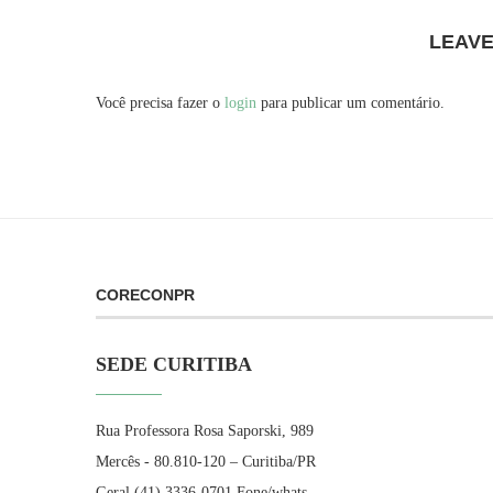
LEAV
Você precisa fazer o
login
para publicar um comentário.
CORECONPR
SEDE CURITIBA
Rua Professora Rosa Saporski, 989
Mercês - 80.810-120 – Curitiba/PR
Geral (41) 3336-0701 Fone/whats