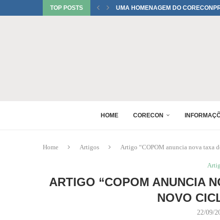
TOP POSTS
UMA HOMENAGEM DO CORECONPR 
TATIANI SOBRINHO DEL BIANCO C
JUREMA TOMELIN CONFIRMADA NO
RAQUEL PEREIRA PONTES CONFIR
EDUARDO SALAMUNI CONFIRMADO 
RAQUEL PEREIRA PONTES CONFIR
XV GINCANA NACIONAL DE ECONOM
DANIEL WESTRUPP ESTÁ CONFIRM
HOME
CORECON
INFORMAÇ
Home
Artigos
Artigo “COPOM anuncia nova taxa de
Arti
ARTIGO “COPOM ANUNCIA NO
NOVO CIC
22/09/2