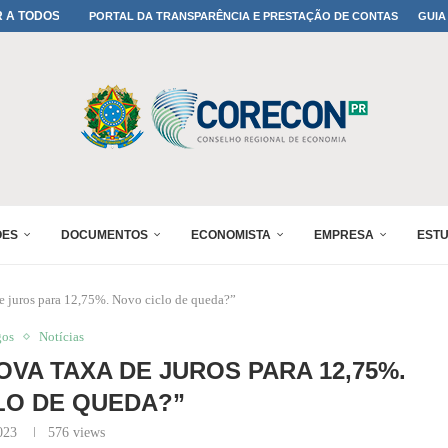
A TODOS OS PAIS!
PORTAL DA TRANSPARÊNCIA E PRESTAÇÃO DE CONTAS
GUIA
ONFIRMADA NO 30º ENESUL
 30º ENESUL
MADA NO 30º ENESUL
NO 30º ENESUL
MADA NO 30º ENESUL
IA: PARANÁ DEFINE SUAS...
ADO NO 30º ENESUL
ÕES
DOCUMENTOS
ECONOMISTA
EMPRESA
EST
 juros para 12,75%. Novo ciclo de queda?”
gos
Notícias
VA TAXA DE JUROS PARA 12,75%.
LO DE QUEDA?”
023
576
views