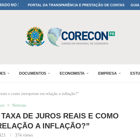
A TODOS OS PAIS!
PORTAL DA TRANSPARÊNCIA E PRESTAÇÃO DE CONTAS
GUIA
ONFIRMADA NO 30º ENESUL
 30º ENESUL
MADA NO 30º ENESUL
NO 30º ENESUL
MADA NO 30º ENESUL
IA: PARANÁ DEFINE SUAS...
ADO NO 30º ENESUL
ÕES
DOCUMENTOS
ECONOMISTA
EMPRESA
EST
reais e como interpretar em relação a inflação?”
gos
Notícias
A TAXA DE JUROS REAIS E COMO
RELAÇÃO A INFLAÇÃO?”
023
374
views