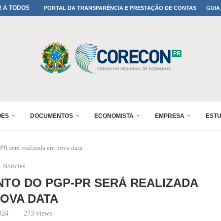
A TODOS OS PAIS!
PORTAL DA TRANSPARÊNCIA E PRESTAÇÃO DE CONTAS
GUIA
ONFIRMADA NO 30º ENESUL
 30º ENESUL
MADA NO 30º ENESUL
NO 30º ENESUL
MADA NO 30º ENESUL
IA: PARANÁ DEFINE SUAS...
ADO NO 30º ENESUL
ÕES
DOCUMENTOS
ECONOMISTA
EMPRESA
EST
R será realizada em nova data
Notícias
TO DO PGP-PR SERÁ REALIZADA
OVA DATA
024
273
views