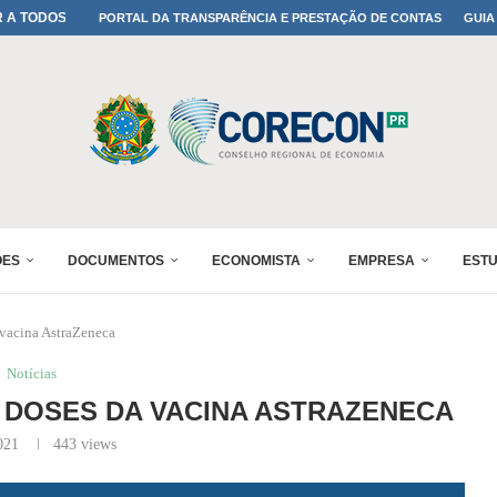
A TODOS OS PAIS!
PORTAL DA TRANSPARÊNCIA E PRESTAÇÃO DE CONTAS
GUIA
ONFIRMADA NO 30º ENESUL
 30º ENESUL
MADA NO 30º ENESUL
NO 30º ENESUL
MADA NO 30º ENESUL
IA: PARANÁ DEFINE SUAS...
ADO NO 30º ENESUL
ÕES
DOCUMENTOS
ECONOMISTA
EMPRESA
EST
 vacina AstraZeneca
Notícias
L DOSES DA VACINA ASTRAZENECA
021
443
views