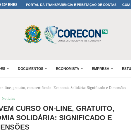
MADA NO 30º ENESUL
PORTAL DA TRANSPARÊNCIA E PRESTAÇÃO DE CONTAS
GUIA
NO 30º ENESUL
MADA NO 30º ENESUL
IA: PARANÁ DEFINE SUAS...
ADO NO 30º ENESUL
OMIA E FINANÇAS...
 DO SUL REUNIRÁ...
A NO PAINEL 1 DO...
ÕES
DOCUMENTOS
ECONOMISTA
EMPRESA
EST
line, gratuito, com certificado: Economia Solidária: Significado e Dimensões
Notícias
EM CURSO ON-LINE, GRATUITO,
MIA SOLIDÁRIA: SIGNIFICADO E
MENSÕES