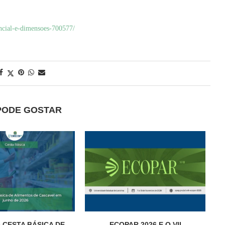
ncial-e-dimensoes-700577/
PODE GOSTAR
 CESTA BÁSICA DE
ECOPAR 2026 E O VII