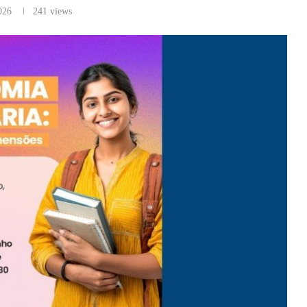
026
241
views