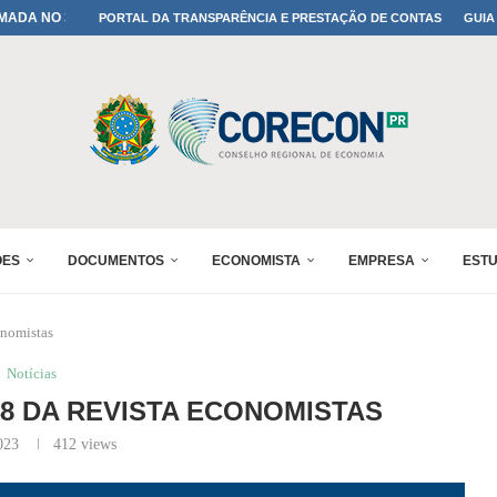
MADA NO 30º ENESUL
PORTAL DA TRANSPARÊNCIA E PRESTAÇÃO DE CONTAS
GUIA
NO 30º ENESUL
MADA NO 30º ENESUL
IA: PARANÁ DEFINE SUAS...
ADO NO 30º ENESUL
OMIA E FINANÇAS...
 DO SUL REUNIRÁ...
A NO PAINEL 1 DO...
ÕES
DOCUMENTOS
ECONOMISTA
EMPRESA
EST
onomistas
Notícias
48 DA REVISTA ECONOMISTAS
023
412
views