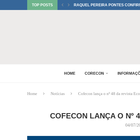
TOP POSTS
RAQUEL PEREIRA PONTES CONFIR
EDUARDO SALAMUNI CONFIRMADO 
RAQUEL PEREIRA PONTES CONFIR
XV GINCANA NACIONAL DE ECONOM
DANIEL WESTRUPP ESTÁ CONFIRM
6º ENCONTRO DE PERITOS EM ECON
1º FÓRUM DA MULHER ECONOMISTA
MONICA BERALDO ESTÁ CONFIRMAD
HOME
CORECON
INFORMAÇ
Home
Notícias
Cofecon lança o nº 48 da revista Ec
COFECON LANÇA O Nº 
04/07/2