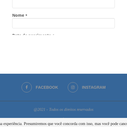
FACEBOOK
INSTAGRAM
@2021 - Todos os direitos reservados
BACK TO TOP
 sua experiência. Presumiremos que você concorda com isso, mas você pode cance