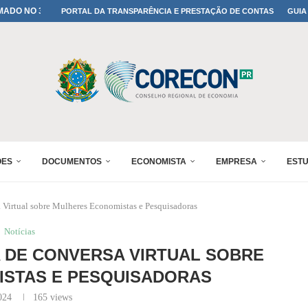
A TODOS OS PAIS!
PORTAL DA TRANSPARÊNCIA E PRESTAÇÃO DE CONTAS
GUIA
ONFIRMADA NO 30º ENESUL
 30º ENESUL
MADA NO 30º ENESUL
NO 30º ENESUL
MADA NO 30º ENESUL
IA: PARANÁ DEFINE SUAS...
ADO NO 30º ENESUL
ÕES
DOCUMENTOS
ECONOMISTA
EMPRESA
EST
Virtual sobre Mulheres Economistas e Pesquisadoras
Notícias
DE CONVERSA VIRTUAL SOBRE
STAS E PESQUISADORAS
024
165
views