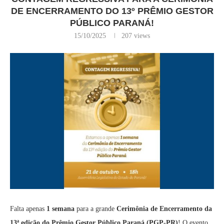
DE ENCERRAMENTO DO 13º PRÊMIO GESTOR
PÚBLICO PARANÁ!
15/10/2025
207
views
Falta apenas
1 semana
para a grande
Cerimônia de Encerramento da
13ª edição do Prêmio Gestor Público Paraná (PGP-PR)
! O evento