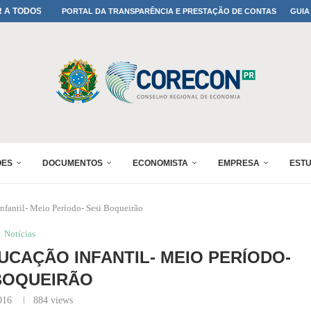
A TODOS OS PAIS!
PORTAL DA TRANSPARÊNCIA E PRESTAÇÃO DE CONTAS
GUIA
ONFIRMADA NO 30º ENESUL
 30º ENESUL
MADA NO 30º ENESUL
NO 30º ENESUL
MADA NO 30º ENESUL
IA: PARANÁ DEFINE SUAS...
ADO NO 30º ENESUL
ÕES
DOCUMENTOS
ECONOMISTA
EMPRESA
EST
antil- Meio Período- Sesi Boqueirão
Notícias
CAÇÃO INFANTIL- MEIO PERÍODO-
BOQUEIRÃO
016
884
views