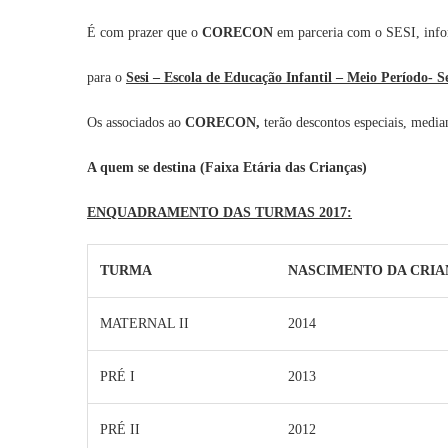
É com prazer que o
CORECON
em parceria com o SESI, infor
para o
Sesi – Escola de Educação Infantil – Meio Período- S
Os associados ao
CORECON,
terão descontos especiais, media
A quem se destina (Faixa Etária das Crianças)
ENQUADRAMENTO DAS TURMAS 2017:
TURMA
NASCIMENTO DA CRI
MATERNAL II
2014
PRÉ I
2013
PRÉ II
2012