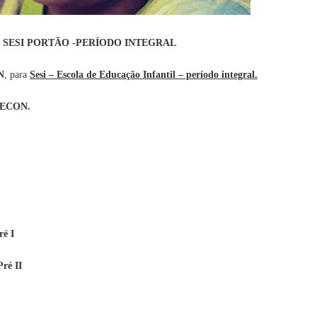
 – SESI PORTÃO -PERÍODO INTEGRAL
N
, para
Sesi – Escola de Educação Infantil – período integral.
ECON.
ré I
ré II