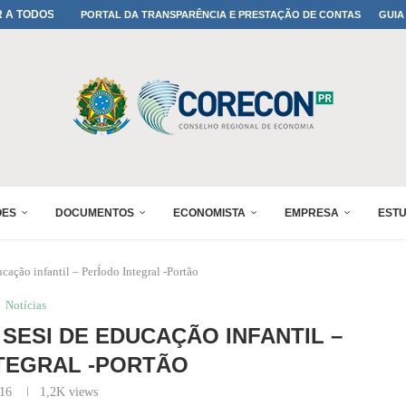
A TODOS OS PAIS!
PORTAL DA TRANSPARÊNCIA E PRESTAÇÃO DE CONTAS
GUIA
ONFIRMADA NO 30º ENESUL
 30º ENESUL
MADA NO 30º ENESUL
NO 30º ENESUL
MADA NO 30º ENESUL
IA: PARANÁ DEFINE SUAS...
ADO NO 30º ENESUL
ÕES
DOCUMENTOS
ECONOMISTA
EMPRESA
EST
ção infantil – PerÍodo Integral -Portão
Notícias
ESI DE EDUCAÇÃO INFANTIL –
TEGRAL -PORTÃO
016
1,2K
views