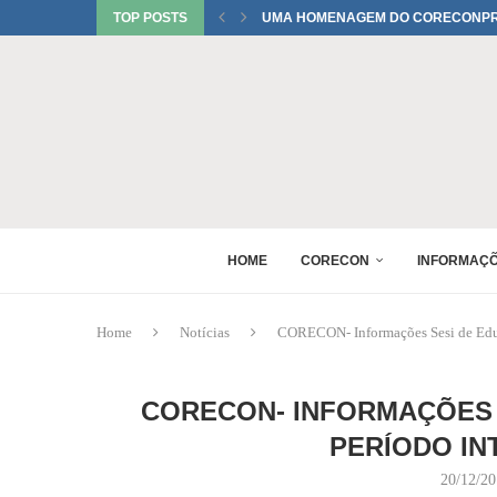
TOP POSTS
UMA HOMENAGEM DO CORECONPR 
TATIANI SOBRINHO DEL BIANCO C
JUREMA TOMELIN CONFIRMADA NO
RAQUEL PEREIRA PONTES CONFIR
EDUARDO SALAMUNI CONFIRMADO 
RAQUEL PEREIRA PONTES CONFIR
XV GINCANA NACIONAL DE ECONOM
DANIEL WESTRUPP ESTÁ CONFIRM
HOME
CORECON
INFORMAÇ
Home
Notícias
CORECON- Informações Sesi de Educa
CORECON- INFORMAÇÕES S
PERÍODO IN
20/12/2