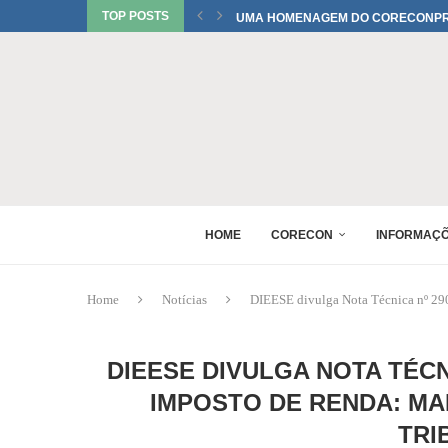
TOP POSTS
UMA HOMENAGEM DO CORECONPR 
TATIANI SOBRINHO DEL BIANCO C
JUREMA TOMELIN CONFIRMADA NO
RAQUEL PEREIRA PONTES CONFIR
EDUARDO SALAMUNI CONFIRMADO 
RAQUEL PEREIRA PONTES CONFIR
XV GINCANA NACIONAL DE ECONOM
DANIEL WESTRUPP ESTÁ CONFIRM
HOME
CORECON
INFORMAÇ
Home
Notícias
DIEESE divulga Nota Técnica nº 290 
DIEESE DIVULGA NOTA TÉC
IMPOSTO DE RENDA: MA
TRI