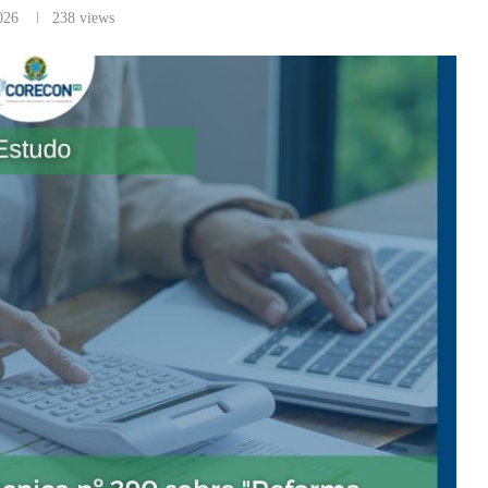
026
238
views