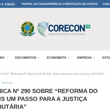
A TODOS OS PAIS!
PORTAL DA TRANSPARÊNCIA E PRESTAÇÃO DE CONTAS
GUIA
ONFIRMADA NO 30º ENESUL
 30º ENESUL
MADA NO 30º ENESUL
NO 30º ENESUL
MADA NO 30º ENESUL
IA: PARANÁ DEFINE SUAS...
ADO NO 30º ENESUL
ÕES
DOCUMENTOS
ECONOMISTA
EMPRESA
EST
sobre “Reforma do Imposto de Renda: mais um passo para a justiça tributária”
Notícias
NICA Nº 290 SOBRE “REFORMA DO
IS UM PASSO PARA A JUSTIÇA
BUTÁRIA”