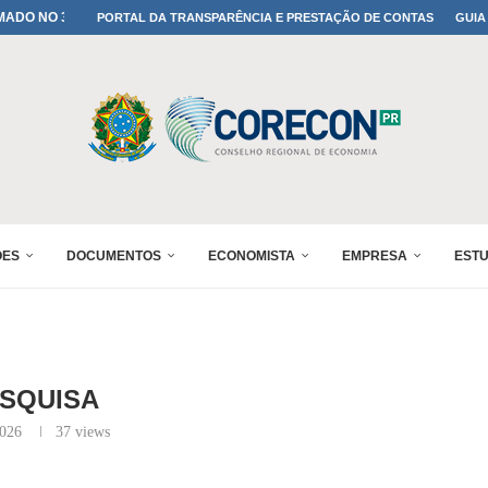
A TODOS OS PAIS!
PORTAL DA TRANSPARÊNCIA E PRESTAÇÃO DE CONTAS
GUIA
ONFIRMADA NO 30º ENESUL
 30º ENESUL
MADA NO 30º ENESUL
NO 30º ENESUL
MADA NO 30º ENESUL
IA: PARANÁ DEFINE SUAS...
ADO NO 30º ENESUL
ÕES
DOCUMENTOS
ECONOMISTA
EMPRESA
EST
SQUISA
2026
37
views