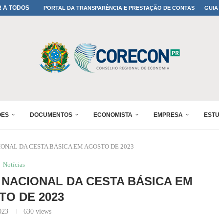
A TODOS OS PAIS!
PORTAL DA TRANSPARÊNCIA E PRESTAÇÃO DE CONTAS
GUIA
ONFIRMADA NO 30º ENESUL
 30º ENESUL
MADA NO 30º ENESUL
NO 30º ENESUL
MADA NO 30º ENESUL
IA: PARANÁ DEFINE SUAS...
ADO NO 30º ENESUL
ÕES
DOCUMENTOS
ECONOMISTA
EMPRESA
EST
IONAL DA CESTA BÁSICA EM AGOSTO DE 2023
Notícias
 NACIONAL DA CESTA BÁSICA EM
O DE 2023
023
630
views