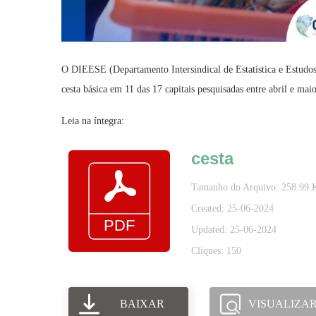
O DIEESE (Departamento Intersindical de Estatística e Estudo
cesta básica em 11 das 17 capitais pesquisadas entre abril e mai
Leia na íntegra:
cesta
Tamanho do Arquivo: 258.99 
Created: 25-06-2024
Updated: 25-06-2024
Cliques: 150
BAIXAR
VISUALIZA