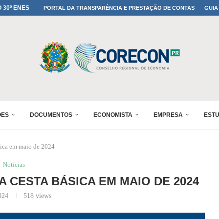
MADA NO 30º ENESUL
PORTAL DA TRANSPARÊNCIA E PRESTAÇÃO DE CONTAS
GUIA
NO 30º ENESUL
MADA NO 30º ENESUL
IA: PARANÁ DEFINE SUAS...
ADO NO 30º ENESUL
OMIA E FINANÇAS...
 DO SUL REUNIRÁ...
A NO PAINEL 1 DO...
ÕES
DOCUMENTOS
ECONOMISTA
EMPRESA
EST
sica em maio de 2024
Notícias
A CESTA BÁSICA EM MAIO DE 2024
024
518
views