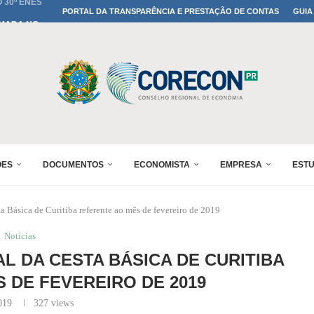
MADA NO 30º ENESUL
PORTAL DA TRANSPARÊNCIA E PRESTAÇÃO DE CONTAS
GUIA
NO 30º ENESUL
MADA NO 30º ENESUL
IA: PARANÁ DEFINE SUAS...
ADO NO 30º ENESUL
OMIA E FINANÇAS...
 DO SUL REUNIRÁ...
A NO PAINEL 1 DO...
ÕES
DOCUMENTOS
ECONOMISTA
EMPRESA
EST
 Básica de Curitiba referente ao mês de fevereiro de 2019
Notícias
AL DA CESTA BÁSICA DE CURITIBA
 DE FEVEREIRO DE 2019
019
327
views