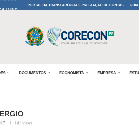
A TODOS OS PAIS!
PORTAL DA TRANSPARÊNCIA E PRESTAÇÃO DE CONTAS
GUIA
ONFIRMADA NO 30º ENESUL
 30º ENESUL
MADA NO 30º ENESUL
NO 30º ENESUL
MADA NO 30º ENESUL
IA: PARANÁ DEFINE SUAS...
ADO NO 30º ENESUL
ÕES
DOCUMENTOS
ECONOMISTA
EMPRESA
EST
ERGIO
017
141
views