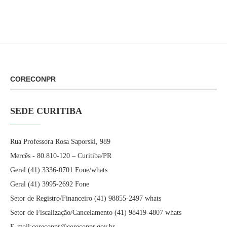
CORECONPR
SEDE CURITIBA
Rua Professora Rosa Saporski, 989
Mercês - 80.810-120 – Curitiba/PR
Geral (41) 3336-0701 Fone/whats
Geral (41) 3995-2692 Fone
Setor de Registro/Financeiro (41) 98855-2497 whats
Setor de Fiscalização/Cancelamento (41) 98419-4807 whats
E-mail:coreconpr@coreconpr.gov.br