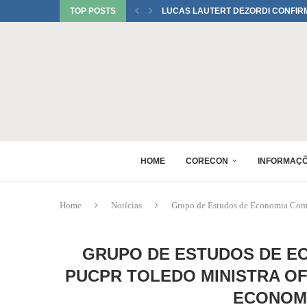
TOP POSTS
UMA HOMENAGEM DO CORECONPR 
TATIANI SOBRINHO DEL BIANCO C
JUREMA TOMELIN CONFIRMADA NO
RAQUEL PEREIRA PONTES CONFIR
EDUARDO SALAMUNI CONFIRMADO 
RAQUEL PEREIRA PONTES CONFIR
XV GINCANA NACIONAL DE ECONOM
DANIEL WESTRUPP ESTÁ CONFIRM
HOME
CORECON
INFORMAÇ
Home
Notícias
Grupo de Estudos de Economia Comp
GRUPO DE ESTUDOS DE E
PUCPR TOLEDO MINISTRA OF
ECONOMI