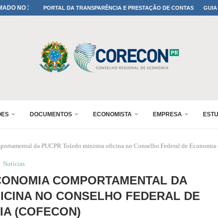
A TODOS OS PAIS!
PORTAL DA TRANSPARÊNCIA E PRESTAÇÃO DE CONTAS
GUIA
ONFIRMADA NO 30º ENESUL
 30º ENESUL
MADA NO 30º ENESUL
NO 30º ENESUL
MADA NO 30º ENESUL
IA: PARANÁ DEFINE SUAS...
ADO NO 30º ENESUL
ÕES
DOCUMENTOS
ECONOMISTA
EMPRESA
EST
ortamental da PUCPR Toledo ministra oficina no Conselho Federal de Economia 
Notícias
CONOMIA COMPORTAMENTAL DA
ICINA NO CONSELHO FEDERAL DE
A (COFECON)