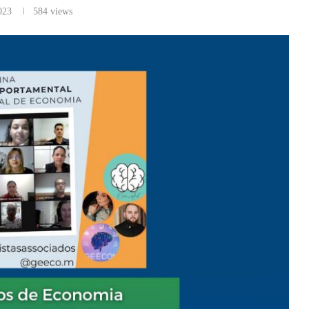
023
584
views