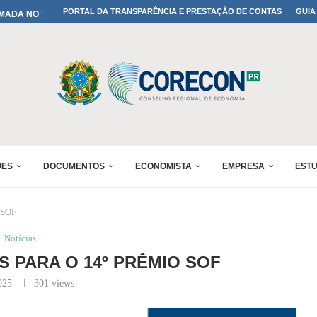
MADA NO 30º ENESUL
PORTAL DA TRANSPARÊNCIA E PRESTAÇÃO DE CONTAS
GUIA
NO 30º ENESUL
MADA NO 30º ENESUL
IA: PARANÁ DEFINE SUAS...
ADO NO 30º ENESUL
OMIA E FINANÇAS...
 DO SUL REUNIRÁ...
A NO PAINEL 1 DO...
ÕES
DOCUMENTOS
ECONOMISTA
EMPRESA
EST
o SOF
Notícias
S PARA O 14º PRÊMIO SOF
025
301
views