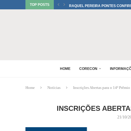
TOP POSTS
RAQUEL PEREIRA PONTES CONFIR
EDUARDO SALAMUNI CONFIRMADO 
RAQUEL PEREIRA PONTES CONFIR
XV GINCANA NACIONAL DE ECONOM
DANIEL WESTRUPP ESTÁ CONFIRM
6º ENCONTRO DE PERITOS EM ECON
1º FÓRUM DA MULHER ECONOMISTA
MONICA BERALDO ESTÁ CONFIRMAD
HOME
CORECON
INFORMAÇ
Home
Notícias
Inscrições Abertas para o 14º Prêmi
INSCRIÇÕES ABERTA
21/10/2