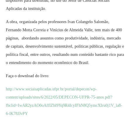
disponível para download, no site do Setor de Ciências Sociais
Aplicadas da instituição.
A obra, organizada pelos professores Ivan Colangelo Salomão,
Fernando Motta Correia e Vinícius de Almeida Valle, tem mais de 400
páginas, abordando assuntos como produtividade, indústria, mercado
de capitais, desenvolvimento sustentável, políticas públicas, regulação e
política fiscal, entre outros, resultando num conteúdo bastante rico para
o entendimento do momento econômico do Brasil.
Faça o download do livro:
http://www.sociaisaplicadas.ufpr.br/portal/depecon/wp-
content/uploads/sites/6/2022/05/DEPECON-UFPR-75-anos.pdf?
fbclid=IwAR2yzAO0oAfflZbl9Yq9R4IcyIFhN8Q5ymcXIru0j1V_la8-
6-lK78JJvPY