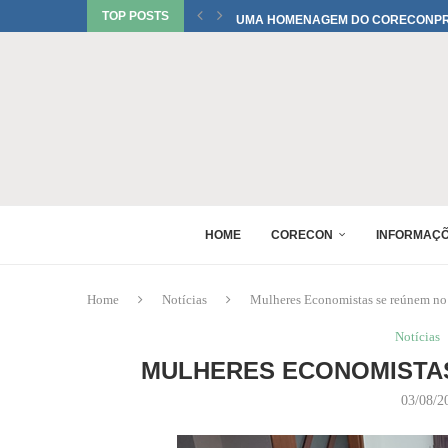
TOP POSTS
UMA HOMENAGEM DO CORECONPR 
TATIANI SOBRINHO DEL BIANCO C
JUREMA TOMELIN CONFIRMADA NO
RAQUEL PEREIRA PONTES CONFIR
EDUARDO SALAMUNI CONFIRMADO 
RAQUEL PEREIRA PONTES CONFIR
XV GINCANA NACIONAL DE ECONOM
DANIEL WESTRUPP ESTÁ CONFIRM
HOME
CORECON
INFORMAÇ
Home
Notícias
Mulheres Economistas se reúnem
Notícias
MULHERES ECONOMISTA
03/08/2