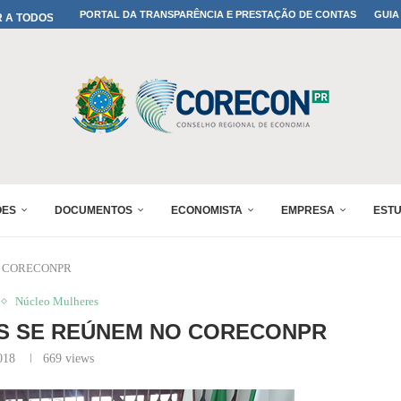
A TODOS OS PAIS!
PORTAL DA TRANSPARÊNCIA E PRESTAÇÃO DE CONTAS
GUIA
ONFIRMADA NO 30º ENESUL
 30º ENESUL
MADA NO 30º ENESUL
NO 30º ENESUL
MADA NO 30º ENESUL
IA: PARANÁ DEFINE SUAS...
ADO NO 30º ENESUL
ÕES
DOCUMENTOS
ECONOMISTA
EMPRESA
EST
 no CORECONPR
Núcleo Mulheres
S SE REÚNEM NO CORECONPR
018
669
views