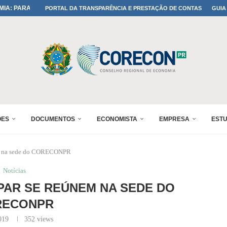
IA: PARANÁ DEFINE SUAS...
PORTAL DA TRANSPARÊNCIA E PRESTAÇÃO DE CONTAS
GUIA
ADO NO 30º ENESUL
OMIA E FINANÇAS...
 DO SUL REUNIRÁ...
A NO PAINEL 1 DO...
IÇÕES DO...
RÊMIO PARANÁ DE...
PROFISSÃO DE ECONOMISTA...
ÕES
DOCUMENTOS
ECONOMISTA
EMPRESA
EST
m na sede do CORECONPR
Notícias
PAR SE REÚNEM NA SEDE DO
RECONPR
019
352
views