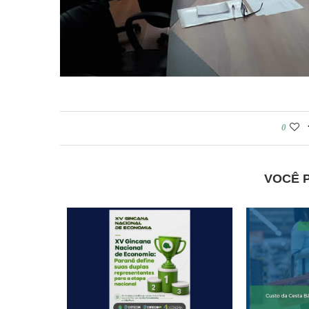
0
VOCÊ 