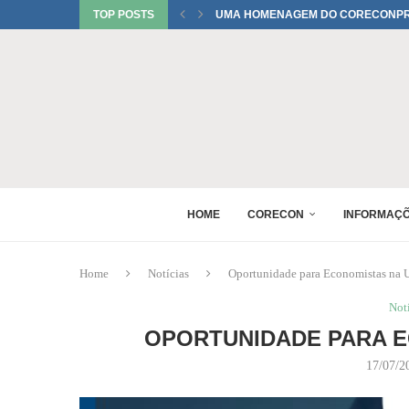
TOP POSTS
UMA HOMENAGEM DO CORECONPR 
TATIANI SOBRINHO DEL BIANCO C
JUREMA TOMELIN CONFIRMADA NO
RAQUEL PEREIRA PONTES CONFIR
EDUARDO SALAMUNI CONFIRMADO 
RAQUEL PEREIRA PONTES CONFIR
XV GINCANA NACIONAL DE ECONOM
DANIEL WESTRUPP ESTÁ CONFIRM
HOME
CORECON
INFORMAÇ
Home
Notícias
Oportunidade para Economistas na 
Not
OPORTUNIDADE PARA E
17/07/2