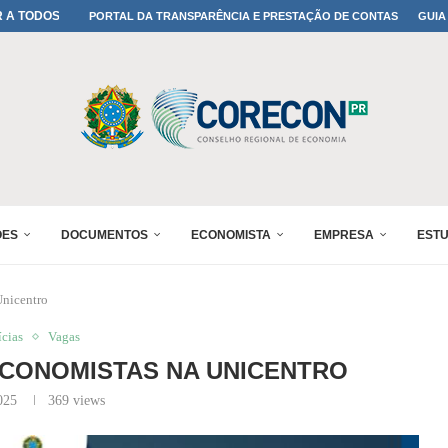
A TODOS OS PAIS!
PORTAL DA TRANSPARÊNCIA E PRESTAÇÃO DE CONTAS
GUIA
ONFIRMADA NO 30º ENESUL
 30º ENESUL
MADA NO 30º ENESUL
NO 30º ENESUL
MADA NO 30º ENESUL
IA: PARANÁ DEFINE SUAS...
ADO NO 30º ENESUL
ÕES
DOCUMENTOS
ECONOMISTA
EMPRESA
EST
Unicentro
ícias
Vagas
CONOMISTAS NA UNICENTRO
025
369
views