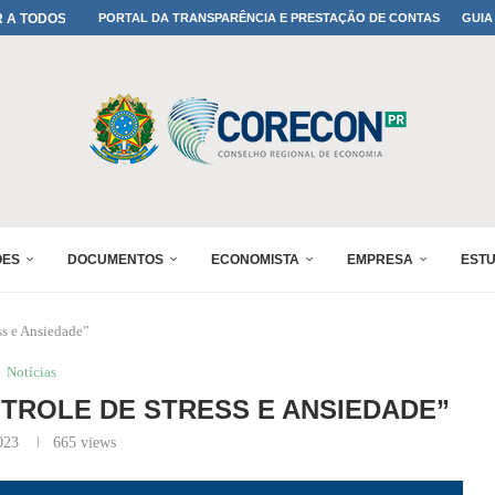
A TODOS OS PAIS!
PORTAL DA TRANSPARÊNCIA E PRESTAÇÃO DE CONTAS
GUIA
ONFIRMADA NO 30º ENESUL
 30º ENESUL
MADA NO 30º ENESUL
NO 30º ENESUL
MADA NO 30º ENESUL
IA: PARANÁ DEFINE SUAS...
ADO NO 30º ENESUL
ÕES
DOCUMENTOS
ECONOMISTA
EMPRESA
EST
ess e Ansiedade”
Notícias
TROLE DE STRESS E ANSIEDADE”
023
665
views