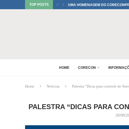
TOP POSTS
UMA HOMENAGEM DO CORECONPR 
TATIANI SOBRINHO DEL BIANCO C
JUREMA TOMELIN CONFIRMADA NO
RAQUEL PEREIRA PONTES CONFIR
EDUARDO SALAMUNI CONFIRMADO 
RAQUEL PEREIRA PONTES CONFIR
XV GINCANA NACIONAL DE ECONOM
DANIEL WESTRUPP ESTÁ CONFIRM
HOME
CORECON
INFORMAÇ
Home
Notícias
Palestra “Dicas para controle de Str
PALESTRA “DICAS PARA CON
20/09/2