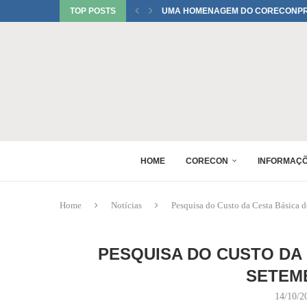
TOP POSTS
UMA HOMENAGEM DO CORECONPR 
TATIANI SOBRINHO DEL BIANCO C
JUREMA TOMELIN CONFIRMADA NO
RAQUEL PEREIRA PONTES CONFIR
EDUARDO SALAMUNI CONFIRMADO 
RAQUEL PEREIRA PONTES CONFIR
XV GINCANA NACIONAL DE ECONOM
DANIEL WESTRUPP ESTÁ CONFIRM
HOME
CORECON
INFORMAÇ
Home
Notícias
Pesquisa do Custo da Cesta Básica 
PESQUISA DO CUSTO DA 
SETEMB
14/10/2