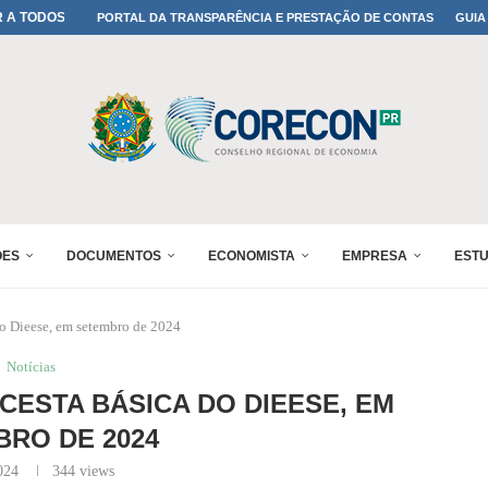
A TODOS OS PAIS!
PORTAL DA TRANSPARÊNCIA E PRESTAÇÃO DE CONTAS
GUIA
ONFIRMADA NO 30º ENESUL
 30º ENESUL
MADA NO 30º ENESUL
NO 30º ENESUL
MADA NO 30º ENESUL
IA: PARANÁ DEFINE SUAS...
ADO NO 30º ENESUL
ÕES
DOCUMENTOS
ECONOMISTA
EMPRESA
EST
do Dieese, em setembro de 2024
Notícias
CESTA BÁSICA DO DIEESE, EM
RO DE 2024
024
344
views