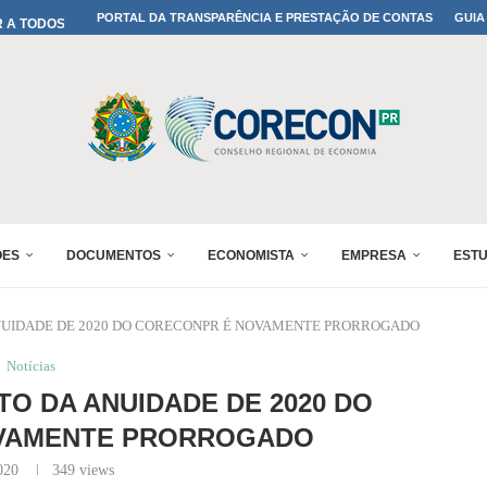
A TODOS OS PAIS!
PORTAL DA TRANSPARÊNCIA E PRESTAÇÃO DE CONTAS
GUIA
ONFIRMADA NO 30º ENESUL
 30º ENESUL
MADA NO 30º ENESUL
NO 30º ENESUL
MADA NO 30º ENESUL
IA: PARANÁ DEFINE SUAS...
ADO NO 30º ENESUL
ÕES
DOCUMENTOS
ECONOMISTA
EMPRESA
EST
NUIDADE DE 2020 DO CORECONPR É NOVAMENTE PRORROGADO
Notícias
O DA ANUIDADE DE 2020 DO
VAMENTE PRORROGADO
020
349
views