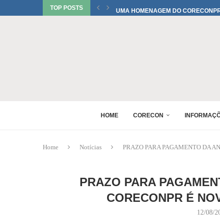
TOP POSTS
UMA HOMENAGEM DO CORECONPR 
TATIANI SOBRINHO DEL BIANCO C
JUREMA TOMELIN CONFIRMADA NO
RAQUEL PEREIRA PONTES CONFIR
EDUARDO SALAMUNI CONFIRMADO 
RAQUEL PEREIRA PONTES CONFIR
XV GINCANA NACIONAL DE ECONOM
DANIEL WESTRUPP ESTÁ CONFIRM
HOME
CORECON
INFORMAÇ
Home
Notícias
PRAZO PARA PAGAMENTO DA A
PRAZO PARA PAGAMENT
CORECONPR É NO
12/08/2