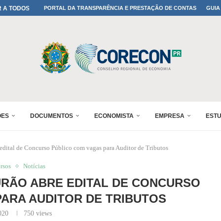
A TODOS OS PAIS!
PORTAL DA TRANSPARÊNCIA E PRESTAÇÃO DE CONTAS
GUIA
ONFIRMADA NO 30º ENESUL
 30º ENESUL
MADA NO 30º ENESUL
NO 30º ENESUL
MADA NO 30º ENESUL
IA: PARANÁ DEFINE SUAS...
ADO NO 30º ENESUL
ÕES
DOCUMENTOS
ECONOMISTA
EMPRESA
EST
edital de Concurso Público com vagas para Auditor de Tributos
rsos
Notícias
RÃO ABRE EDITAL DE CONCURSO
ARA AUDITOR DE TRIBUTOS
020
750
views