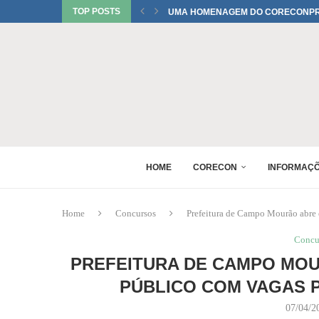
TOP POSTS
UMA HOMENAGEM DO CORECONPR 
TATIANI SOBRINHO DEL BIANCO C
JUREMA TOMELIN CONFIRMADA NO
RAQUEL PEREIRA PONTES CONFIR
EDUARDO SALAMUNI CONFIRMADO 
RAQUEL PEREIRA PONTES CONFIR
XV GINCANA NACIONAL DE ECONOM
DANIEL WESTRUPP ESTÁ CONFIRM
HOME
CORECON
INFORMAÇ
Home
Concursos
Prefeitura de Campo Mourão abre 
Concu
PREFEITURA DE CAMPO MOU
PÚBLICO COM VAGAS P
07/04/2