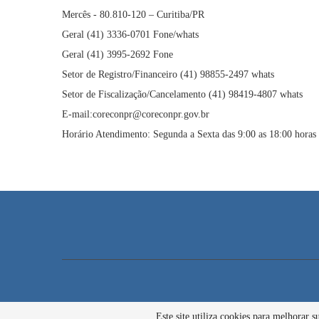
Mercês - 80.810-120 – Curitiba/PR
Geral (41) 3336-0701 Fone/whats
Geral (41) 3995-2692 Fone
Setor de Registro/Financeiro (41) 98855-2497 whats
Setor de Fiscalização/Cancelamento (41) 98419-4807 whats
E-mail:coreconpr@coreconpr.gov.br
Horário Atendimento: Segunda a Sexta das 9:00 as 18:00 horas
Este site utiliza cookies para melhorar