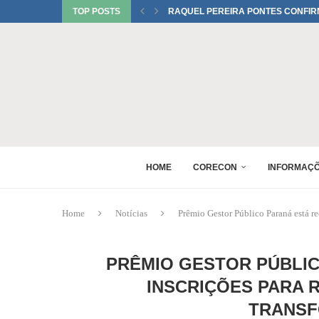
TOP POSTS
RAQUEL PEREIRA PONTES CONFIR
EDUARDO SALAMUNI CONFIRMADO 
RAQUEL PEREIRA PONTES CONFIR
XV GINCANA NACIONAL DE ECONOM
DANIEL WESTRUPP ESTÁ CONFIRM
6º ENCONTRO DE PERITOS EM ECON
1º FÓRUM DA MULHER ECONOMISTA
MONICA BERALDO ESTÁ CONFIRMAD
HOME
CORECON
INFORMAÇ
Home
Notícias
Prêmio Gestor Público Paraná está re
PRÊMIO GESTOR PÚBLI
INSCRIÇÕES PARA 
TRANS