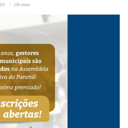
025
230
views