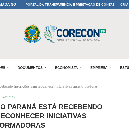
MADA NO 30º ENESUL
PORTAL DA TRANSPARÊNCIA E PRESTAÇÃO DE CONTAS
GUIA
NO 30º ENESUL
MADA NO 30º ENESUL
IA: PARANÁ DEFINE SUAS...
ADO NO 30º ENESUL
OMIA E FINANÇAS...
 DO SUL REUNIRÁ...
A NO PAINEL 1 DO...
ÕES
DOCUMENTOS
ECONOMISTA
EMPRESA
EST
cebendo inscrições para reconhecer iniciativas transformadoras
Notícias
CO PARANÁ ESTÁ RECEBENDO
RECONHECER INICIATIVAS
FORMADORAS