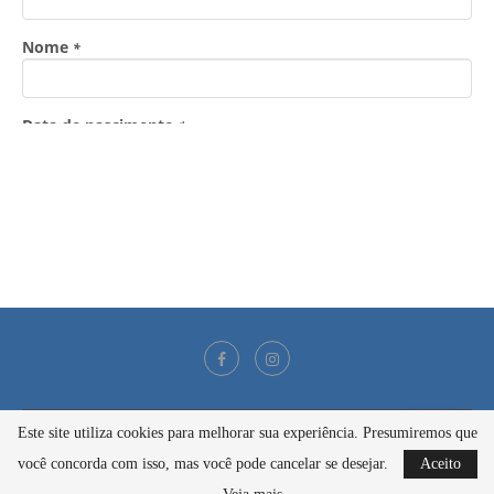
Este site utiliza cookies para melhorar sua experiência. Presumiremos que
@2021 - Todos os direitos reservados
você concorda com isso, mas você pode cancelar se desejar.
Aceito
BACK TO TOP