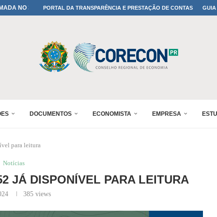
MADA NO 30º ENESUL
PORTAL DA TRANSPARÊNCIA E PRESTAÇÃO DE CONTAS
GUIA
NO 30º ENESUL
MADA NO 30º ENESUL
IA: PARANÁ DEFINE SUAS...
ADO NO 30º ENESUL
OMIA E FINANÇAS...
 DO SUL REUNIRÁ...
A NO PAINEL 1 DO...
ÕES
DOCUMENTOS
ECONOMISTA
EMPRESA
EST
vel para leitura
Notícias
52 JÁ DISPONÍVEL PARA LEITURA
024
385
views