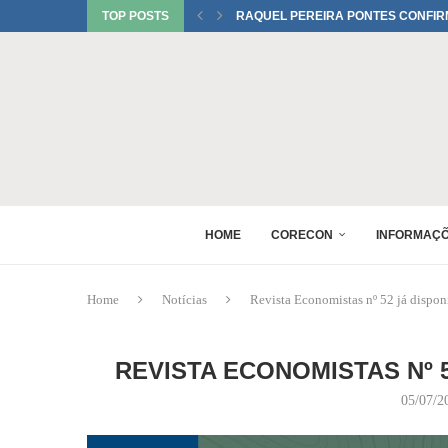
TOP POSTS
RAQUEL PEREIRA PONTES CONFIR
EDUARDO SALAMUNI CONFIRMADO 
RAQUEL PEREIRA PONTES CONFIR
XV GINCANA NACIONAL DE ECONOM
DANIEL WESTRUPP ESTÁ CONFIRM
6º ENCONTRO DE PERITOS EM ECON
1º FÓRUM DA MULHER ECONOMISTA
MONICA BERALDO ESTÁ CONFIRMAD
HOME
CORECON
INFORMAÇ
Home
Notícias
Revista Economistas nº 52 já disponí
REVISTA ECONOMISTAS Nº 
05/07/2