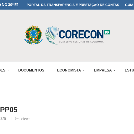
MADA NO 30º ENESUL
PORTAL DA TRANSPARÊNCIA E PRESTAÇÃO DE CONTAS
GUIA
IA: PARANÁ DEFINE SUAS...
ADO NO 30º ENESUL
OMIA E FINANÇAS...
 DO SUL REUNIRÁ...
A NO PAINEL 1 DO...
ÕES
DOCUMENTOS
ECONOMISTA
EMPRESA
EST
PP05
2026
86
views