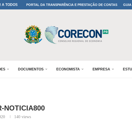
ONFIRMADA NO 30º ENESUL
PORTAL DA TRANSPARÊNCIA E PRESTAÇÃO DE CONTAS
GUIA
 30º ENESUL
MADA NO 30º ENESUL
NO 30º ENESUL
MADA NO 30º ENESUL
IA: PARANÁ DEFINE SUAS...
ADO NO 30º ENESUL
OMIA E FINANÇAS...
ÕES
DOCUMENTOS
ECONOMISTA
EMPRESA
EST
-NOTICIA800
020
140
views