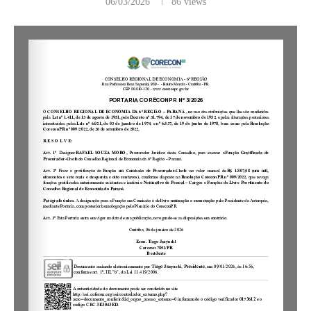
06/03/2026
86
views