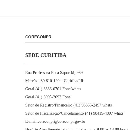
CORECONPR
SEDE CURITIBA
Rua Professora Rosa Saporski, 989
Mercês - 80.810-120 – Curitiba/PR
Geral (41) 3336-0701 Fone/whats
Geral (41) 3995-2692 Fone
Setor de Registro/Financeiro (41) 98855-2497 whats
Setor de Fiscalização/Cancelamento (41) 98419-4807 whats
E-mail:coreconpr@coreconpr.gov.br
Horário Atendimento: Segunda a Sexta das 9:00 as 18:00 horas