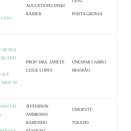
UEPG
AUGUSTA PELINSKI
E
RAIHER
PONTA GROSSA
 CASO
E RENDA
MERCADO
PROFª DRA. JANETE
UNESPAR CAMPO
LEIGE LOPES
MOURÃO
 QUE
IMOS 10
ESPACIAL
JEFFERSON
UNIOESTE
S
ANDRONIO
RAMUNDO
TOLEDO
 PARANÁ
STADUTO