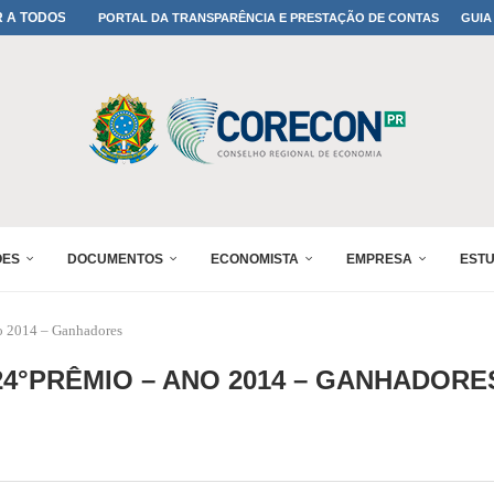
A TODOS OS PAIS!
PORTAL DA TRANSPARÊNCIA E PRESTAÇÃO DE CONTAS
GUIA
ONFIRMADA NO 30º ENESUL
 30º ENESUL
MADA NO 30º ENESUL
NO 30º ENESUL
MADA NO 30º ENESUL
IA: PARANÁ DEFINE SUAS...
ADO NO 30º ENESUL
ÕES
DOCUMENTOS
ECONOMISTA
EMPRESA
EST
o 2014 – Ganhadores
24°PRÊMIO – ANO 2014 – GANHADORE