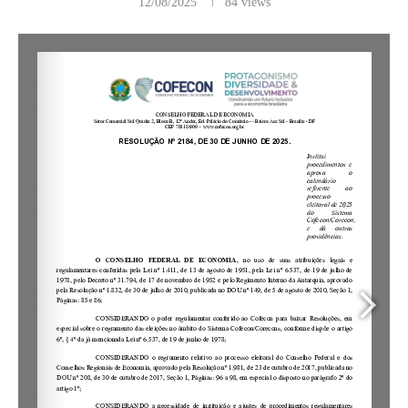
12/08/2025
84
views