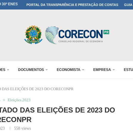
MADA NO 30º ENESUL
PORTAL DA TRANSPARÊNCIA E PRESTAÇÃO DE CONTAS
GUIA
NO 30º ENESUL
MADA NO 30º ENESUL
IA: PARANÁ DEFINE SUAS...
ADO NO 30º ENESUL
OMIA E FINANÇAS...
 DO SUL REUNIRÁ...
A NO PAINEL 1 DO...
ÕES
DOCUMENTOS
ECONOMISTA
EMPRESA
EST
DAS ELEIÇÕES DE 2023 DO CORECONPR
s
Eleições 2023
ADO DAS ELEIÇÕES DE 2023 DO
RECONPR
023
558
views