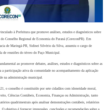
nculado à Prefeitura que promove análises, estudos e diagnósticos sobre
te do Conselho Regional de Economia do Paraná (CoreconPR). Em
gacia de Maringá-PR, Sidinei Silvério da Silva, assumiu o cargo de
la de reuniões do térreo do Paço Municipal.
damental ao promover debates, análises, estudos e diagnósticos sobre as
ura a participação ativa da comunidade no acompanhamento da aplicação
ade na administração municipal.
21, o conselho é constituído por sete cidadãos com idoneidade moral,
reito, Ciências Contábeis, Economia, Finanças ou Administração, tanto
atórios quadrimestrais após analisar demonstrações contábeis, relatórios
. O objetivo é fornecer impressões, conclusões e recomendações sobre a