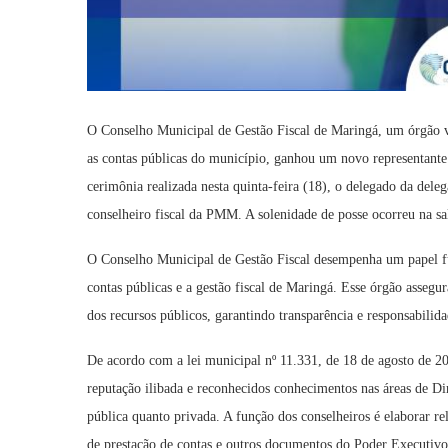
O Conselho Municipal de Gestão Fiscal de Maringá, um órgão vi
as contas públicas do município, ganhou um novo representan
cerimônia realizada nesta quinta-feira (18), o delegado da dele
conselheiro fiscal da PMM. A solenidade de posse ocorreu na sa
O Conselho Municipal de Gestão Fiscal desempenha um papel fun
contas públicas e a gestão fiscal de Maringá. Esse órgão asseg
dos recursos públicos, garantindo transparência e responsabilid
De acordo com a lei municipal nº 11.331, de 18 de agosto de 20
reputação ilibada e reconhecidos conhecimentos nas áreas de Di
pública quanto privada. A função dos conselheiros é elaborar rel
de prestação de contas e outros documentos do Poder Executivo