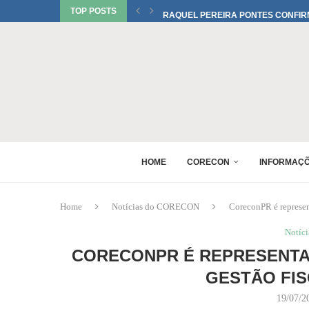
TOP POSTS
RAQUEL PEREIRA PONTES CONFIR
EDUARDO SALAMUNI CONFIRMADO 
RAQUEL PEREIRA PONTES CONFIR
XV GINCANA NACIONAL DE ECONOM
DANIEL WESTRUPP ESTÁ CONFIRM
6º ENCONTRO DE PERITOS EM ECON
1º FÓRUM DA MULHER ECONOMISTA
MONICA BERALDO ESTÁ CONFIRMAD
HOME
CORECON
INFORMAÇ
Home
Notícias do CORECON
CoreconPR é represe
Notíc
CORECONPR É REPRESENTA
GESTÃO FIS
19/07/2