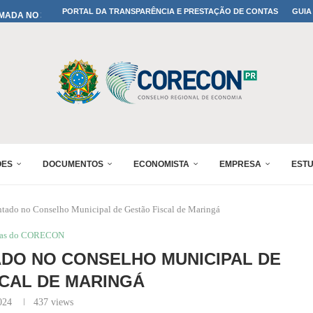
MADA NO 30º ENESUL
PORTAL DA TRANSPARÊNCIA E PRESTAÇÃO DE CONTAS
GUIA
NO 30º ENESUL
MADA NO 30º ENESUL
IA: PARANÁ DEFINE SUAS...
ADO NO 30º ENESUL
OMIA E FINANÇAS...
 DO SUL REUNIRÁ...
A NO PAINEL 1 DO...
ÕES
DOCUMENTOS
ECONOMISTA
EMPRESA
EST
ntado no Conselho Municipal de Gestão Fiscal de Maringá
ias do CORECON
DO NO CONSELHO MUNICIPAL DE
CAL DE MARINGÁ
024
437
views