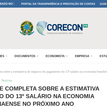
A TODOS OS PAIS!
PORTAL DA TRANSPARÊNCIA E PRESTAÇÃO DE CONTAS
GUIA
ONFIRMADA NO 30º ENESUL
 30º ENESUL
MADA NO 30º ENESUL
NO 30º ENESUL
MADA NO 30º ENESUL
IA: PARANÁ DEFINE SUAS...
ADO NO 30º ENESUL
ÕES
DOCUMENTOS
ECONOMISTA
EMPRESA
EST
a sobre a estimativa de impacto do pagamento do 13º salário na economia brasilei
Notícias
SE COMPLETA SOBRE A ESTIMATIVA
 DO 13º SALÁRIO NA ECONOMIA
NAENSE NO PRÓXIMO ANO