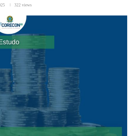
025
322
views