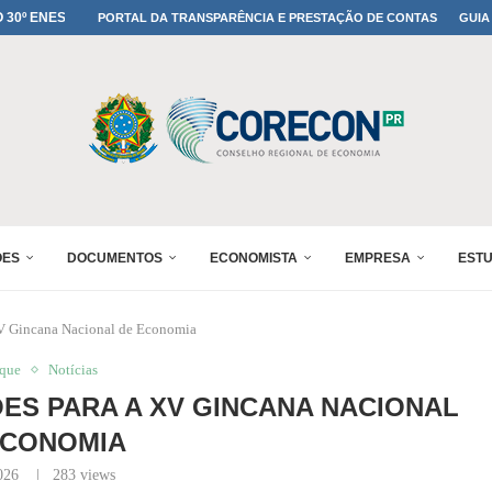
MADA NO 30º ENESUL
PORTAL DA TRANSPARÊNCIA E PRESTAÇÃO DE CONTAS
GUIA
NO 30º ENESUL
MADA NO 30º ENESUL
IA: PARANÁ DEFINE SUAS...
ADO NO 30º ENESUL
OMIA E FINANÇAS...
 DO SUL REUNIRÁ...
A NO PAINEL 1 DO...
ÕES
DOCUMENTOS
ECONOMISTA
EMPRESA
EST
 XV Gincana Nacional de Economia
aque
Notícias
ÕES PARA A XV GINCANA NACIONAL
ECONOMIA
026
283
views