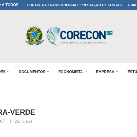
A TODOS OS PAIS!
PORTAL DA TRANSPARÊNCIA E PRESTAÇÃO DE CONTAS
GUIA
ONFIRMADA NO 30º ENESUL
 30º ENESUL
MADA NO 30º ENESUL
NO 30º ENESUL
MADA NO 30º ENESUL
IA: PARANÁ DEFINE SUAS...
ADO NO 30º ENESUL
ÕES
DOCUMENTOS
ECONOMISTA
EMPRESA
EST
RA-VERDE
017
261
views