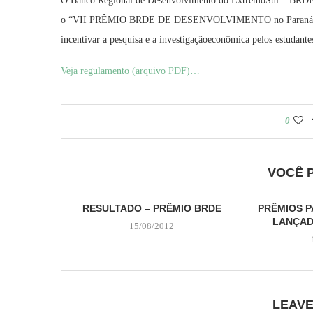
O Banco Regional de Desenvolvimento do ExtremoSul – BRD
o “VII PRÊMIO BRDE DE DESENVOLVIMENTO no Paraná”, que 
incentivar a pesquisa e a investigaçãoeconômica pelos estudante
Veja regulamento (arquivo PDF)…
0
VOCÊ 
RESULTADO – PRÊMIO BRDE
PRÊMIOS P
LANÇAD
15/08/2012
LEAV