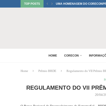
TOP POSTS
UMA HOMENAGEM DO CORECONPR 
TATIANI SOBRINHO DEL BIANCO C
JUREMA TOMELIN CONFIRMADA NO
RAQUEL PEREIRA PONTES CONFIR
EDUARDO SALAMUNI CONFIRMADO 
RAQUEL PEREIRA PONTES CONFIR
XV GINCANA NACIONAL DE ECONOM
DANIEL WESTRUPP ESTÁ CONFIRM
HOME
CORECON
INFORMAÇ
Home
Prêmio BRDE
Regulamento do VII Prêmio 
P
REGULAMENTO DO VII PRÊ
20/04/2