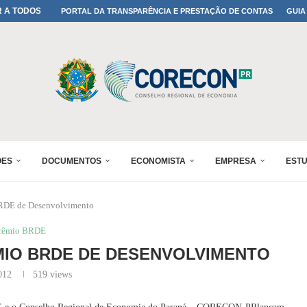
A TODOS OS PAIS!
PORTAL DA TRANSPARÊNCIA E PRESTAÇÃO DE CONTAS
GUIA
ONFIRMADA NO 30º ENESUL
 30º ENESUL
MADA NO 30º ENESUL
NO 30º ENESUL
MADA NO 30º ENESUL
IA: PARANÁ DEFINE SUAS...
ADO NO 30º ENESUL
ÕES
DOCUMENTOS
ECONOMISTA
EMPRESA
EST
BRDE de Desenvolvimento
rêmio BRDE
MIO BRDE DE DESENVOLVIMENTO
012
519
views