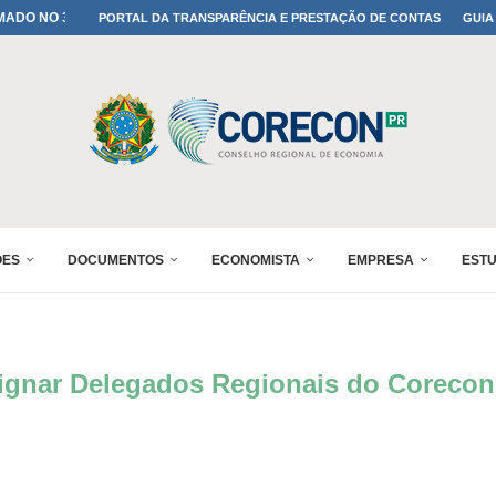
MADO NO 30º ENESUL
PORTAL DA TRANSPARÊNCIA E PRESTAÇÃO DE CONTAS
GUIA
A TODOS OS PAIS!
ONFIRMADA NO 30º ENESUL
 30º ENESUL
MADA NO 30º ENESUL
NO 30º ENESUL
MADA NO 30º ENESUL
IA: PARANÁ DEFINE SUAS...
ADO NO 30º ENESUL
ÕES
DOCUMENTOS
ECONOMISTA
EMPRESA
EST
esignar Delegados Regionais do Coreco