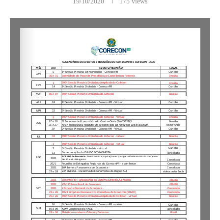
19/10/2020
175
views