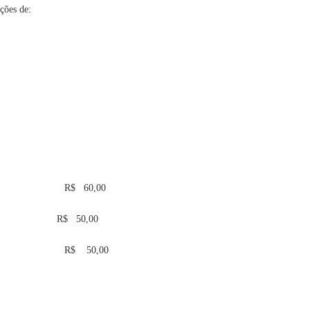
ções de:
S:
 R$ 60,00
RECONPR R$ 50,00
a R$ 50,00