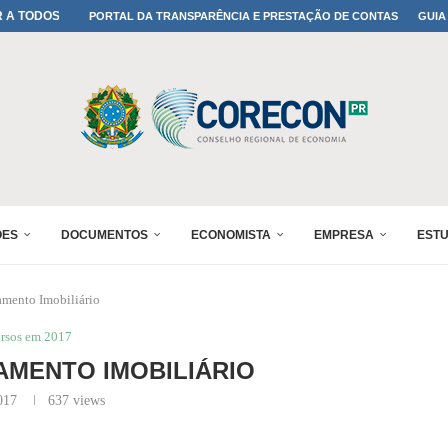
A TODOS OS PAIS!
PORTAL DA TRANSPARÊNCIA E PRESTAÇÃO DE CONTAS
GUIA
ONFIRMADA NO 30º ENESUL
 30º ENESUL
MADA NO 30º ENESUL
NO 30º ENESUL
MADA NO 30º ENESUL
IA: PARANÁ DEFINE SUAS...
ADO NO 30º ENESUL
ÕES
DOCUMENTOS
ECONOMISTA
EMPRESA
EST
amento Imobiliário
rsos em 2017
AMENTO IMOBILIÁRIO
017
637
views