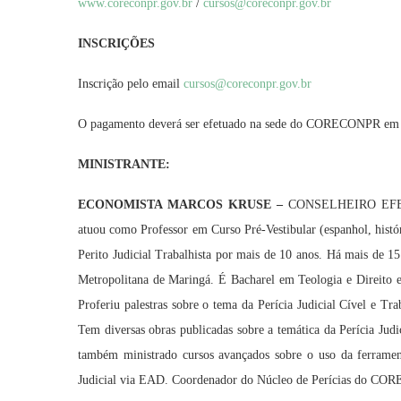
www.coreconpr.gov.br
/
cursos@coreconpr.gov.br
INSCRIÇÕES
Inscrição pelo email
cursos@coreconpr.gov.br
O pagamento deverá ser efetuado na sede do CORECONPR em c
MINISTRANTE:
ECONOMISTA MARCOS KRUSE –
CONSELHEIRO EFETI
atuou como Professor em Curso Pré-Vestibular (espanhol, histór
Perito Judicial Trabalhista por mais de 10 anos. Há mais de 15
Metropolitana de Maringá. É Bacharel em Teologia e Direito 
Proferiu palestras sobre o tema da Perícia Judicial Cível e Tra
Tem diversas obras publicadas sobre a temática da Perícia Judi
também ministrado cursos avançados sobre o uso da ferramen
Judicial via EAD. Coordenador do Núcleo de Perícias do C