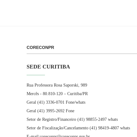
CORECONPR
SEDE CURITIBA
Rua Professora Rosa Saporski, 989
Mercês - 80.810-120 – Curitiba/PR
Geral (41) 3336-0701 Fone/whats
Geral (41) 3995-2692 Fone
Setor de Registro/Financeiro (41) 98855-2497 whats
Setor de Fiscalização/Cancelamento (41) 98419-4807 whats
E-mail:coreconpr@coreconpr.gov.br