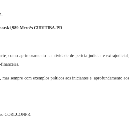
n.
orski,989 Mercês CURITIBA-PR
te, como aprimoramento na atividade de perícia judicial e extrajudicial,
-financeira.
s, mas sempre com exemplos práticos aos iniciantes e aprofundamento aos
dos no CORECONPR.