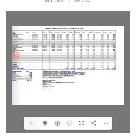
04/12/2020
359
views
1/1