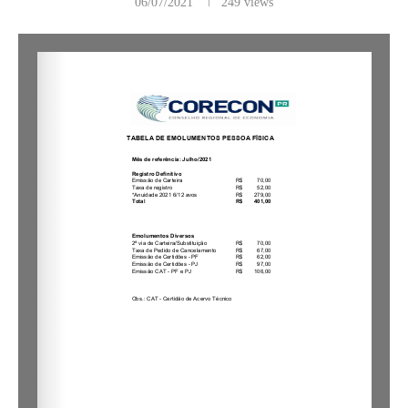
06/07/2021
249
views