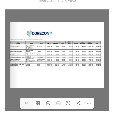
08/06/2021
240
views
1/1