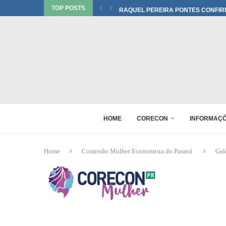
TOP POSTS
RAQUEL PEREIRA PONTES CONFIR
EDUARDO SALAMUNI CONFIRMADO 
RAQUEL PEREIRA PONTES CONFIR
XV GINCANA NACIONAL DE ECONOM
DANIEL WESTRUPP ESTÁ CONFIRM
6º ENCONTRO DE PERITOS EM ECON
1º FÓRUM DA MULHER ECONOMISTA
MONICA BERALDO ESTÁ CONFIRMAD
HOME
CORECON
INFORMAÇ
Home
Comissão Mulher Economista do Paraná
Gal