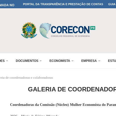
MADA NO 30º ENESUL
PORTAL DA TRANSPARÊNCIA E PRESTAÇÃO DE CONTAS
GUIA
NO 30º ENESUL
MADA NO 30º ENESUL
IA: PARANÁ DEFINE SUAS...
ADO NO 30º ENESUL
OMIA E FINANÇAS...
 DO SUL REUNIRÁ...
A NO PAINEL 1 DO...
ÕES
DOCUMENTOS
ECONOMISTA
EMPRESA
EST
eria de coordenadoras e colaboradoras
GALERIA DE COORDENADO
Coordenadoras da Comissão (Núcleo) Mulher Economista do Para