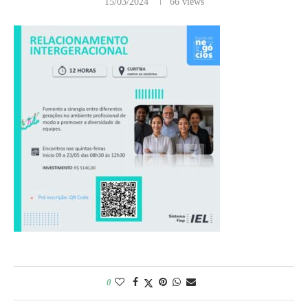
15/03/2024
66
views
0